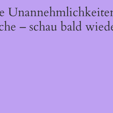
die Unannehmlichkeite
che – schau bald wiede